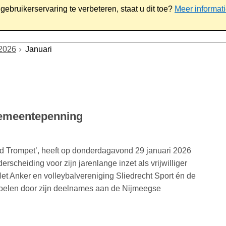
ebruikerservaring te verbeteren, staat u dit toe?
Meer informat
iaal
Werk & ondernemen
Bestuur
Contact
2026
Januari
gemeentepenning
‘Ed Trompet’, heeft op donderdagavond 29 januari 2026
scheiding voor zijn jarenlange inzet als vrijwilliger
t Anker en volleybalvereniging Sliedrecht Sport én de
doelen door zijn deelnames aan de Nijmeegse