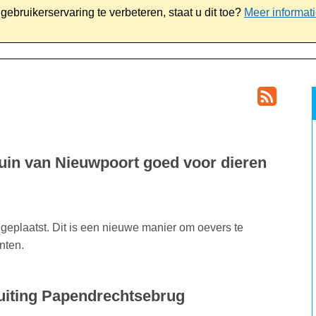
ebruikerservaring te verbeteren, staat u dit toe?
Meer informat
iaal
Werk & ondernemen
Bestuur
Contact
tuin van Nieuwpoort goed voor dieren
 geplaatst. Dit is een nieuwe manier om oevers te
nten.
luiting Papendrechtsebrug