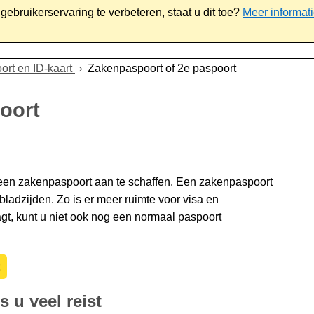
ebruikerservaring te verbeteren, staat u dit toe?
Meer informat
iaal
Werk & ondernemen
Bestuur
Contact
ort en ID-kaart
Zakenpaspoort of 2e paspoort
oort
 een zakenpaspoort aan te schaffen. Een zakenpaspoort
bladzijden. Zo is er meer ruimte voor visa en
t, kunt u niet ook nog een normaal paspoort
 u veel reist