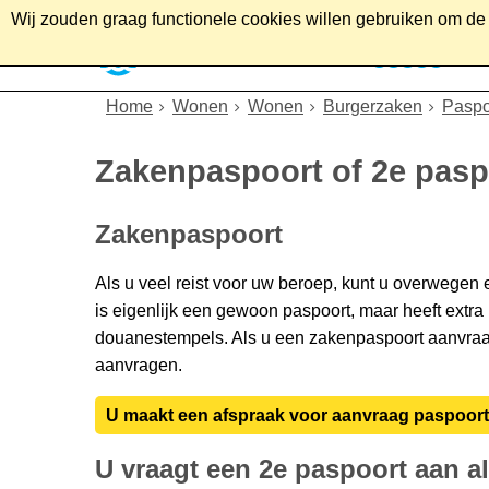
Wij zouden graag functionele cookies willen gebruiken om de g
Home
Wonen
Soc
Home
Wonen
Wonen
Burgerzaken
Paspo
Zakenpaspoort of 2e pasp
Zakenpaspoort
Als u veel reist voor uw beroep, kunt u overwegen
is eigenlijk een gewoon paspoort, maar heeft extra 
douanestempels. Als u een zakenpaspoort aanvraag
aanvragen.
U maakt een afspraak voor aanvraag paspoort
U vraagt een 2e paspoort aan als