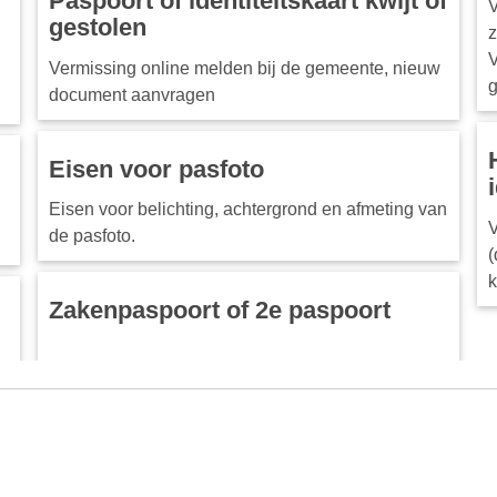
Paspoort of identiteitskaart kwijt of
V
gestolen
z
V
Vermissing online melden bij de gemeente, nieuw
g
document aanvragen
.
Eisen voor pasfoto
Eisen voor belichting, achtergrond en afmeting van
V
de pasfoto.
(
k
Zakenpaspoort of 2e paspoort