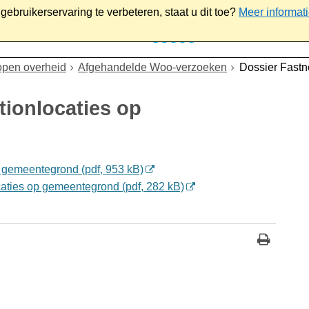
ebruikerservaring te verbeteren, staat u dit toe?
Meer informat
iaal
Werk & ondernemen
Bestuur
Contact
open overheid
Afgehandelde Woo-verzoeken
Dossier Fastn
tionlocaties op
 gemeentegrond (pdf, 953 kB)
aties op gemeentegrond (pdf, 282 kB)