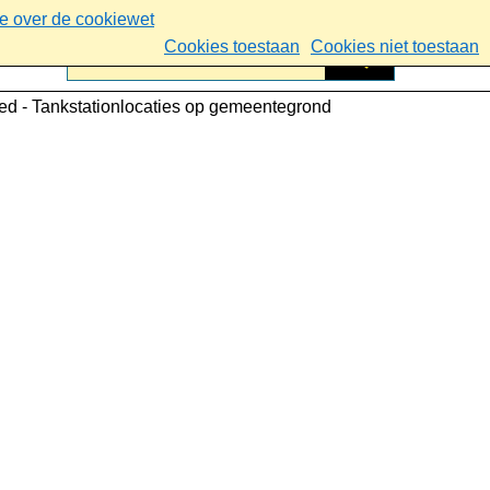
ie over de cookiewet
Cookies toestaan
Cookies niet toestaan
ed - Tankstationlocaties op gemeentegrond