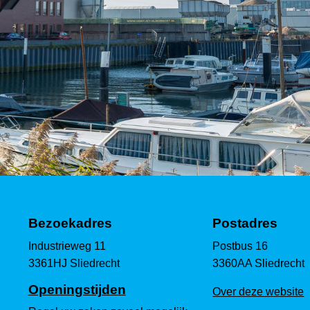
Bezoekadres
Postadres
Industrieweg 11
Postbus 16
3361HJ Sliedrecht
3360AA Sliedrecht
Openingstijden
Over deze website