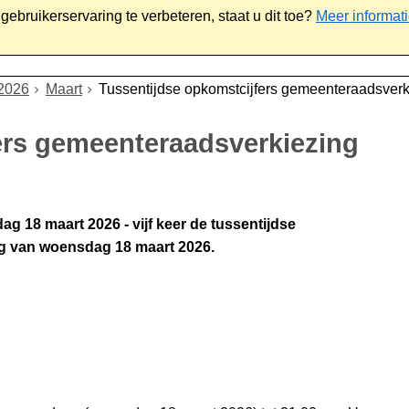
ebruikerservaring te verbeteren, staat u dit toe?
Meer informat
iaal
Werk & ondernemen
Bestuur
Contact
2026
Maart
Tussentijdse opkomstcijfers gemeenteraadsver
ers gemeenteraadsverkiezing
g 18 maart 2026 - vijf keer de tussentijdse
g van woensdag 18 maart 2026.