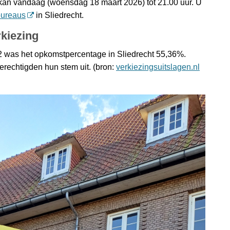
an vandaag (woensdag 18 maart 2026) tot 21.00 uur. U
bureaus
in Sliedrecht.
kiezing
2 was het opkomstpercentage in Sliedrecht 55,36%.
erechtigden hun stem uit. (bron:
verkiezingsuitslagen.nl