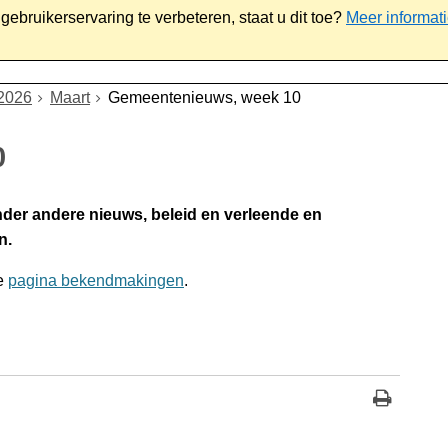
ebruikerservaring te verbeteren, staat u dit toe?
Meer informat
iaal
Werk & ondernemen
Bestuur
Contact
2026
Maart
Gemeentenieuws, week 10
0
nder andere nieuws, beleid en verleende en
n.
de
pagina bekendmakingen
.