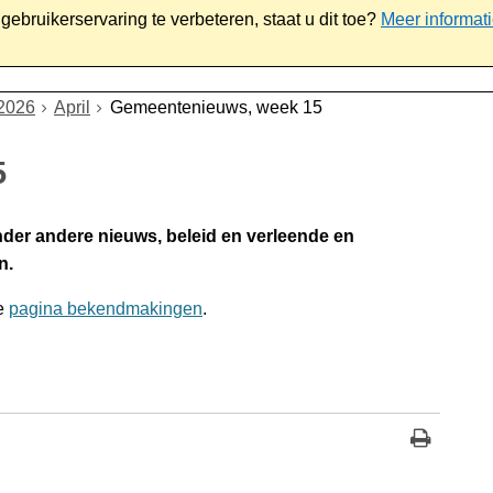
ebruikerservaring te verbeteren, staat u dit toe?
Meer informat
iaal
Werk & ondernemen
Bestuur
Contact
2026
April
Gemeentenieuws, week 15
5
nder andere nieuws, beleid en verleende en
n.
de
pagina bekendmakingen
.