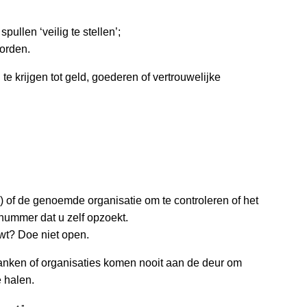
;
llen ‘veilig te stellen’;
orden.
 te krijgen tot geld, goederen of vertrouwelijke
4) of de genoemde organisatie om te controleren of het
n nummer dat u zelf opzoekt.
uwt? Doe niet open.
anken of organisaties komen nooit aan de deur om
e halen.