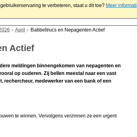
ebruikerservaring te verbeteren, staat u dit toe?
Meer informat
iaal
Werk & ondernemen
Bestuur
Contact
2026
April
Babbeltrucs en Nepagenten Actief
n Actief
meerdere meldingen binnengekomen van nepagenten en
vooral op ouderen. Zij bellen meestal naar een vast
t, rechercheur, medewerker van een bank of een
trouwen te winnen. Vervolgens verzinnen ze een urgent