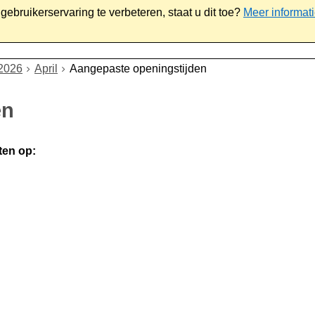
ebruikerservaring te verbeteren, staat u dit toe?
Meer informat
iaal
Werk & ondernemen
Bestuur
Contact
2026
April
Aangepaste openingstijden
en
ten op: