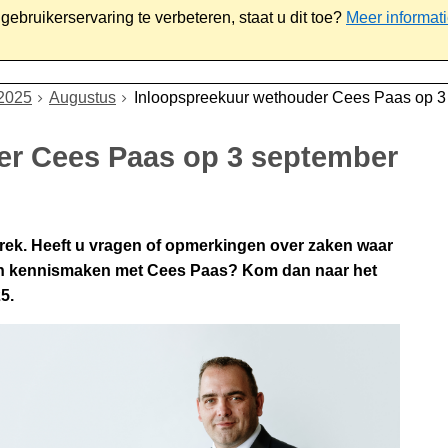
ebruikerservaring te verbeteren, staat u dit toe?
Meer informat
iaal
Werk & ondernemen
Bestuur
Contact
2025
Augustus
Inloopspreekuur wethouder Cees Paas op 3
er Cees Paas op 3 september
ek. Heeft u vragen of opmerkingen over zaken waar
oon kennismaken met Cees Paas? Kom dan naar het
5.