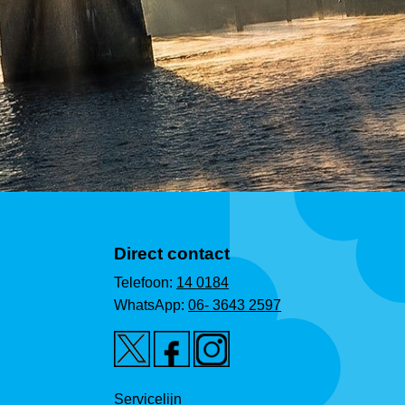
Direct contact
Telefoon:
14 0184
WhatsApp:
06- 3643 2597
Servicelijn