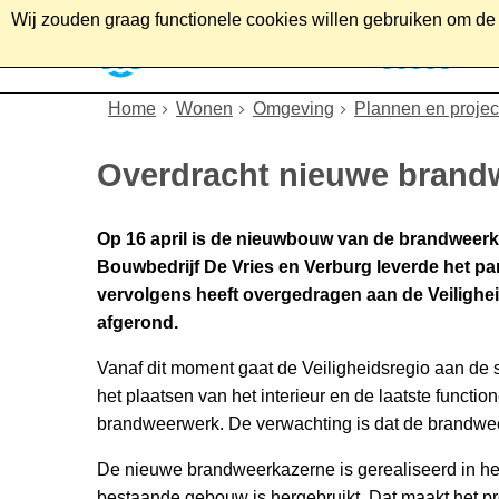
Wij zouden graag functionele cookies willen gebruiken om de g
Home
Wonen
Soc
Home
Wonen
Omgeving
Plannen en projec
Overdracht nieuwe brandw
Op 16 april is de nieuwbouw van de brandweerka
Bouwbedrijf De Vries en Verburg leverde het p
vervolgens heeft overgedragen aan de Veilighe
afgerond.
Vanaf dit moment gaat de Veiligheidsregio aan de s
het plaatsen van het interieur en de laatste functio
brandweerwerk. De verwachting is dat de brandweer
De nieuwe brandweerkazerne is gerealiseerd in het
bestaande gebouw is hergebruikt. Dat maakt het pr