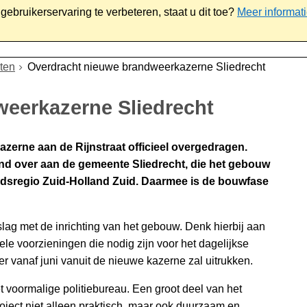
ebruikerservaring te verbeteren, staat u dit toe?
Meer informat
iaal
Werk & ondernemen
Bestuur
Contact
ten
Overdracht nieuwe brandweerkazerne Sliedrecht
eerkazerne Sliedrecht
zerne aan de Rijnstraat officieel overgedragen.
and over aan de gemeente Sliedrecht, die het gebouw
idsregio Zuid-Holland Zuid. Daarmee is de bouwfase
lag met de inrichting van het gebouw. Denk hierbij aan
nele voorzieningen die nodig zijn voor het dagelijkse
 vanaf juni vanuit de nieuwe kazerne zal uitrukken.
 voormalige politiebureau. Een groot deel van het
oject niet alleen praktisch, maar ook duurzaam en