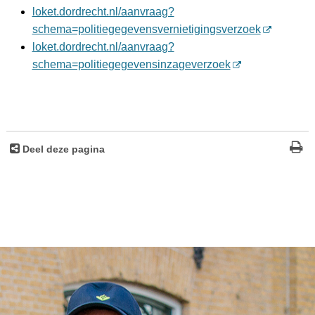
loket.dordrecht.nl/aanvraag?
schema=politiegegevensvernietigingsverzoek
loket.dordrecht.nl/aanvraag?
schema=politiegegevensinzageverzoek
Deel deze pagina