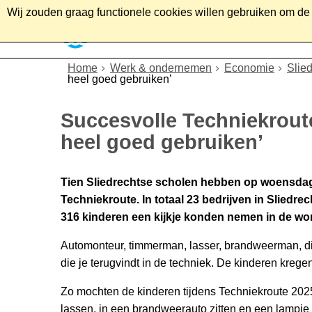
Wij zouden graag functionele cookies willen gebruiken om de g
Home
Wonen
Soc
Home
Werk & ondernemen
Economie
Slie
heel goed gebruiken’
Succesvolle Techniekroute
heel goed gebruiken’
Tien Sliedrechtse scholen hebben op woensd
Techniekroute. In totaal 23 bedrijven in Sliedre
316 kinderen een kijkje konden nemen in de wo
Automonteur, timmerman, lasser, brandweerman, di
die je terugvindt in de techniek. De kinderen krege
Zo mochten de kinderen tijdens Techniekroute 2025 
lassen, in een brandweerauto zitten en een lampj