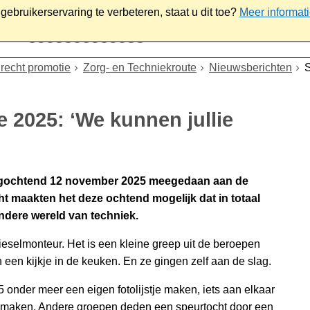
ebruikerservaring te verbeteren, staat u dit toe?
Meer informat
iaal
Werk & ondernemen
Bestuur
Contact
drecht promotie
Zorg- en Techniekroute
Nieuwsberichten
S
 2025: ‘We kunnen jullie
agochtend 12 november 2025 meegedaan aan de
cht maakten het deze ochtend mogelijk dat in totaal
ndere wereld van techniek.
eselmonteur. Het is een kleine greep uit de beroepen
n een kijkje in de keuken. En ze gingen zelf aan de slag.
onder meer een eigen fotolijstje maken, iets aan elkaar
e maken. Andere groepen deden een speurtocht door een