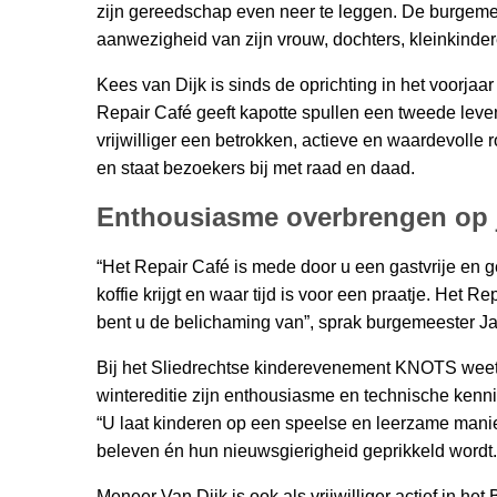
zijn gereedschap even neer te leggen. De burgemee
aanwezigheid van zijn vrouw, dochters, kleinkinder
Kees van Dijk is sinds de oprichting in het voorjaar
Repair Café geeft kapotte spullen een tweede leven
vrijwilliger een betrokken, actieve en waardevolle r
en staat bezoekers bij met raad en daad.
Enthousiasme overbrengen op 
“Het Repair Café is mede door u een gastvrije en g
koffie krijgt en waar tijd is voor een praatje. Het 
bent u de belichaming van”, sprak burgemeester Ja
Bij het Sliedrechtse kinderevenement KNOTS weet 
wintereditie zijn enthousiasme en technische kenn
“U laat kinderen op een speelse en leerzame manie
beleven én hun nieuwsgierigheid geprikkeld wordt.
Meneer Van Dijk is ook als vrijwilliger actief in het