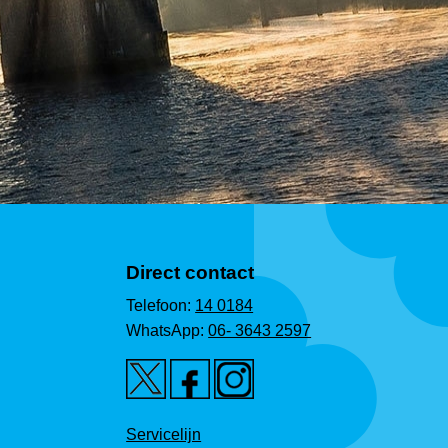
Direct contact
Telefoon:
14 0184
WhatsApp:
06- 3643 2597
Servicelijn