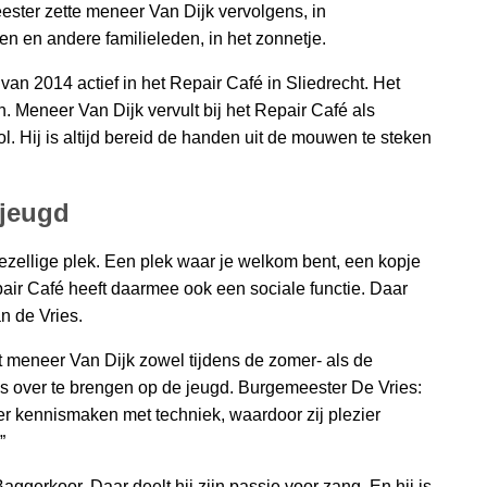
ster zette meneer Van Dijk vervolgens, in
en en andere familieleden, in het zonnetje.
 van 2014 actief in het Repair Café in Sliedrecht. Het
. Meneer Van Dijk vervult bij het Repair Café als
ol. Hij is altijd bereid de handen uit de mouwen te steken
jeugd
ezellige plek. Een plek waar je welkom bent, een kopje
Repair Café heeft daarmee ook een sociale functie. Daar
n de Vries.
meneer Van Dijk zowel tijdens de zomer- als de
is over te brengen op de jeugd. Burgemeester De Vries:
r kennismaken met techniek, waardoor zij plezier
”
 Baggerkoor. Daar deelt hij zijn passie voor zang. En hij is