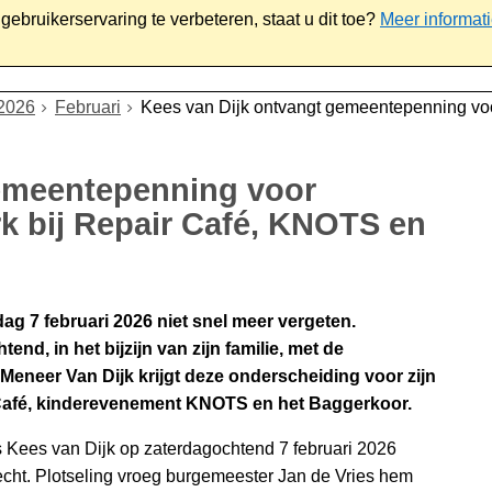
ebruikerservaring te verbeteren, staat u dit toe?
Meer informat
iaal
Werk & ondernemen
Bestuur
Contact
2026
Februari
Kees van Dijk ontvangt gemeentepenning voor 
gemeentepenning voor
rk bij Repair Café, KNOTS en
dag 7 februari 2026 niet snel meer vergeten.
nd, in het bijzijn van zijn familie, met de
eneer Van Dijk krijgt deze onderscheiding voor zijn
ir Café, kinderevenement KNOTS en het Baggerkoor.
 Kees van Dijk op zaterdagochtend 7 februari 2026
drecht. Plotseling vroeg burgemeester Jan de Vries hem